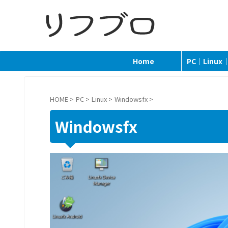
Home
HOME
>
PC
>
Linux
>
Windowsfx
>
Windowsfx