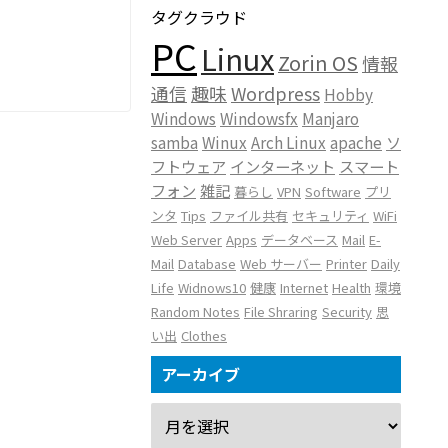
タグクラウド
PC
Linux
Zorin OS
情報
通信
趣味
Wordpress
Hobby
Windows
Windowsfx
Manjaro
samba
Winux
Arch Linux
apache
ソ
フトウェア
インターネット
スマート
フォン
雑記
暮らし
VPN
Software
プリ
ンタ
Tips
ファイル共有
セキュリティ
WiFi
Web Server
Apps
データベース
Mail
E-
Mail
Database
Web サーバー
Printer
Daily
Life
Widnows10
健康
Internet
Health
環境
Random Notes
File Shraring
Security
思
い出
Clothes
アーカイブ