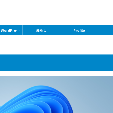
PC｜Linux｜WordPress
暮らし
Profile