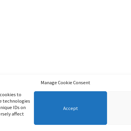
Manage Cookie Consent
 cookies to
se technologies
unique IDs on
Accept
rsely affect
Press
暮らし
雑記
サイトマップ
English
Profile
Privacy Pol
リフブロ