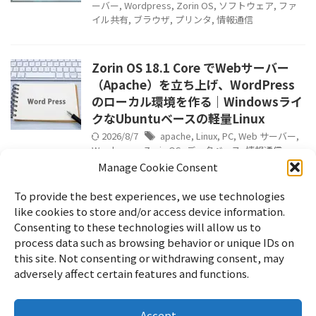
ーバー
,
Wordpress
,
Zorin OS
,
ソフトウェア
,
ファ
イル共有
,
ブラウザ
,
プリンタ
,
情報通信
Zorin OS 18.1 Core でWebサーバー
（Apache）を立ち上げ、WordPress
のローカル環境を作る｜Windowsライ
クなUbuntuベースの軽量Linux
2026/8/7
apache
,
Linux
,
PC
,
Web サーバー
,
Wordpress
,
Zorin OS
,
データベース
,
情報通信
Manage Cookie Consent
To provide the best experiences, we use technologies
like cookies to store and/or access device information.
Consenting to these technologies will allow us to
process data such as browsing behavior or unique IDs on
this site. Not consenting or withdrawing consent, may
adversely affect certain features and functions.
Accept