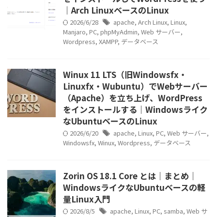
｜Arch LinuxベースのLinux
2026/6/28
apache
,
Arch Linux
,
Linux
,
Manjaro
,
PC
,
phpMyAdmin
,
Web サーバー
,
Wordpress
,
XAMPP
,
データベース
Winux 11 LTS（旧Windowsfx・
Linuxfx・Wubuntu）でWebサーバー
（Apache）を立ち上げ、WordPress
をインストールする｜Windowsライク
なUbuntuベースのLinux
2026/6/20
apache
,
Linux
,
PC
,
Web サーバー
,
Windowsfx
,
Winux
,
Wordpress
,
データベース
Zorin OS 18.1 Core とは｜まとめ｜
WindowsライクなUbuntuベースの軽
量Linux入門
2026/8/5
apache
,
Linux
,
PC
,
samba
,
Web サ