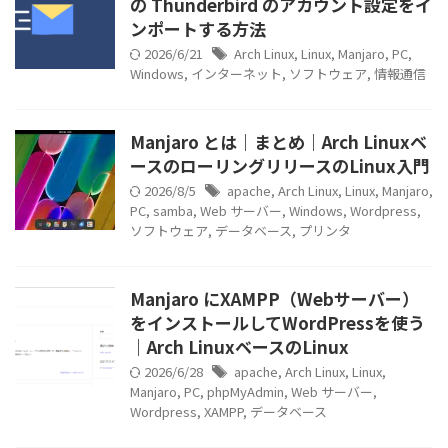
の Thunderbird のアカウント設定をイ
ンポートする方法
2026/6/21
Arch Linux
,
Linux
,
Manjaro
,
PC
,
Windows
,
インターネット
,
ソフトウェア
,
情報通信
Manjaro とは｜まとめ｜Arch Linuxベ
ースのローリングリリースのLinux入門
2026/8/5
apache
,
Arch Linux
,
Linux
,
Manjaro
,
PC
,
samba
,
Web サーバー
,
Windows
,
Wordpress
,
ソフトウェア
,
データベース
,
プリンタ
Manjaro にXAMPP（Webサーバー）
をインストールしてWordPressを使う
｜Arch LinuxベースのLinux
2026/6/28
apache
,
Arch Linux
,
Linux
,
Manjaro
,
PC
,
phpMyAdmin
,
Web サーバー
,
Wordpress
,
XAMPP
,
データベース