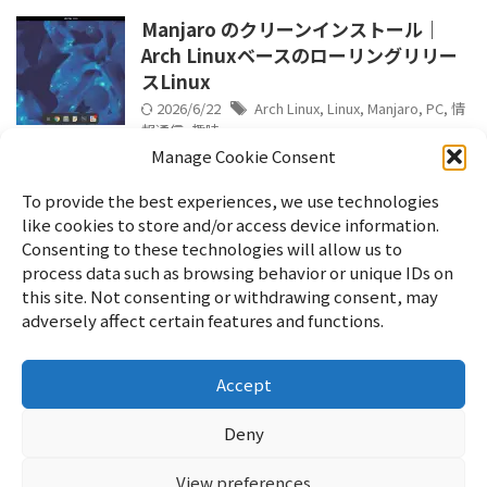
Manjaro のクリーンインストール｜
Arch Linuxベースのローリングリリー
スLinux
2026/6/22
Arch Linux
,
Linux
,
Manjaro
,
PC
,
情
報通信
,
趣味
Manage Cookie Consent
To provide the best experiences, we use technologies
like cookies to store and/or access device information.
Consenting to these technologies will allow us to
process data such as browsing behavior or unique IDs on
this site. Not consenting or withdrawing consent, may
adversely affect certain features and functions.
Accept
Home
パソコン
Linux
WordPress
暮らし
雑記
サイ
トマップ
English
Profile
Privacy Policy
Cookie Policy
お
Deny
問い合わせ
View preferences