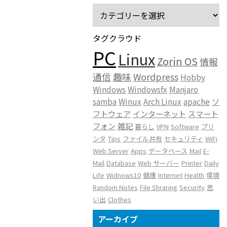
タグクラウド
PC
Linux
Zorin OS
情報
通信
趣味
Wordpress
Hobby
Windows
Windowsfx
Manjaro
samba
Winux
Arch Linux
apache
ソ
フトウェア
インターネット
スマート
フォン
雑記
暮らし
VPN
Software
プリ
ンタ
Tips
ファイル共有
セキュリティ
WiFi
Web Server
Apps
データベース
Mail
E-
Mail
Database
Web サーバー
Printer
Daily
Life
Widnows10
健康
Internet
Health
環境
Random Notes
File Shraring
Security
思
い出
Clothes
アーカイブ