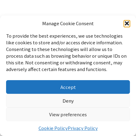
Manage Cookie Consent
To provide the best experiences, we use technologies
like cookies to store and/or access device information.
Consenting to these technologies will allow us to
process data such as browsing behavior or unique IDs on
this site. Not consenting or withdrawing consent, may
adversely affect certain features and functions.
Accept
Home
パソコン
Linux
WordPress
暮らし
雑記
サイ
トマップ
English
Profile
Privacy Policy
Cookie Policy
お
Deny
問い合わせ
View preferences
リフブロ
© 2026 リフブロ
Cookie Policy
Privacy Policy